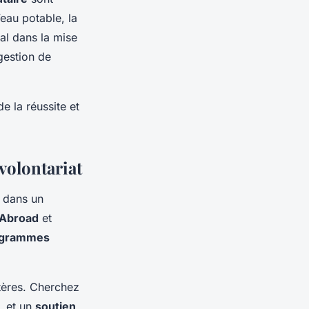
eau potable, la
al dans la mise
gestion de
e la réussite et
volontariat
r dans un
 Abroad
et
ogrammes
itères. Cherchez
, et un
soutien