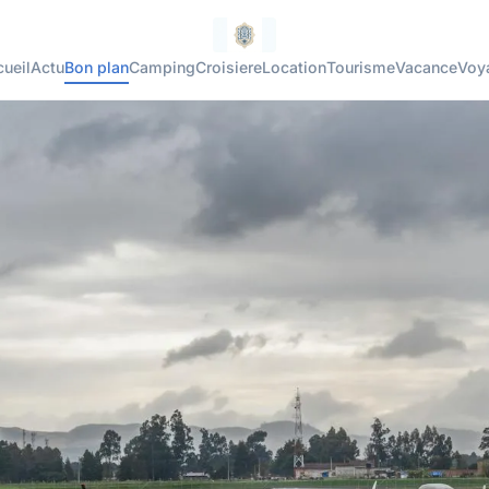
ueil
Actu
Bon plan
Camping
Croisiere
Location
Tourisme
Vacance
Voy