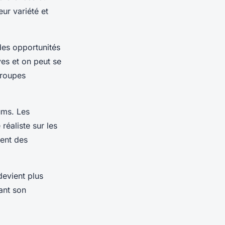
ur variété et
des opportunités
ves et on peut se
groupes
ums. Les
réaliste sur les
ent des
evient plus
ant son