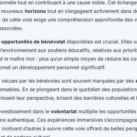
onnelle tout en contribuant à une cause noble. Cet échang
e nouveaux
horizons
tout en s’engageant activement dans d
x de cette voie exige une compréhension approfondie des v
associées.
s
opportunités de bénévolat
disponibles est crucial. Elles v
l’environnement aux soutiens éducatifs, relatives aux priorit
t le maître mot : plus qu’un simple moyen de réduire les c
romet un développement personnel significatif.
 vécues par les bénévoles sont souvent marquées par des
ensables. En se plongeant dans le quotidien des populations
issent leur perspective, brisant des barrières culturelles et 
investissement dans le
volontariat
multiplie les opportunités
re authentique. Ces expériences immersives s’accompagne
s, motivant d’autres à suivre cette voie offrant de belles per