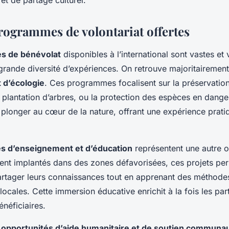
et de partage culturel.
rogrammes de volontariat offertes
s de bénévolat
disponibles à l’international sont vastes et 
grande diversité d’expériences. On retrouve majoritairemen
 d’écologie
. Ces programmes focalisent sur la préservatio
plantation d’arbres, ou la protection des espèces en danger. 
 plonger au cœur de la nature, offrant une expérience prati
 d’enseignement et d’éducation
représentent une autre o
ent implantés dans des zones défavorisées, ces projets pe
rtager leurs connaissances tout en apprenant des méthode
ocales. Cette immersion éducative enrichit à la fois les part
éficiaires.
s
opportunités d’aide humanitaire et de soutien communau