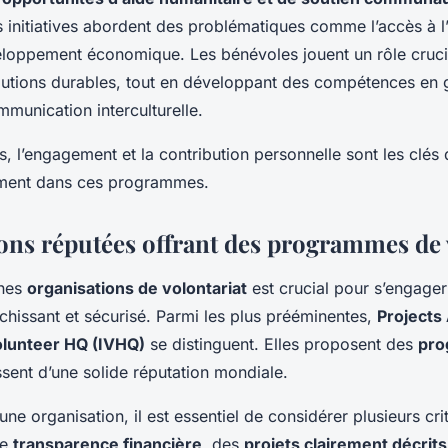
s initiatives abordent des problématiques comme l’accès à l’
eloppement économique. Les bénévoles jouent un rôle cruci
utions durables, tout en développant des compétences en 
mmunication interculturelle.
 l’engagement et la contribution personnelle sont les clés d
ement dans ces programmes.
ons réputées offrant des programmes de 
nnes
organisations de volontariat
est crucial pour s’engage
hissant et sécurisé. Parmi les plus prééminentes,
Projects
olunteer HQ (IVHQ)
se distinguent. Elles proposent des
pr
ssent d’une solide réputation mondiale.
une organisation, il est essentiel de considérer plusieurs cr
ne
transparence financière
, des
projets clairement décrits