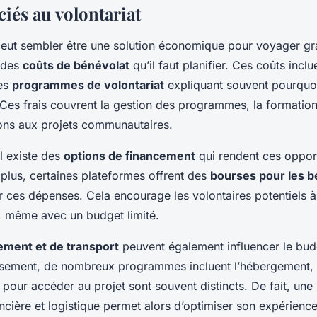
iés au volontariat
eut sembler être une solution économique pour voyager gr
t des
coûts de bénévolat
qu’il faut planifier. Ces coûts inclu
es
programmes de volontariat
expliquant souvent pourquoi
. Ces frais couvrent la gestion des programmes, la formati
ions aux projets communautaires.
l existe des
options de financement
qui rendent ces opport
plus, certaines plateformes offrent des
bourses pour les 
r ces dépenses. Cela encourage les volontaires potentiels 
e, même avec un budget limité.
ement et de transport
peuvent également influencer le bud
ement, de nombreux programmes incluent l’hébergement, m
pour accéder au projet sont souvent distincts. De fait, une
ncière et logistique permet alors d’optimiser son expérienc