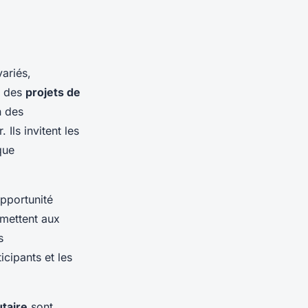
variés,
t des
projets de
n des
Ils invitent les
que
pportunité
rmettent aux
s
icipants et les
taire
sont