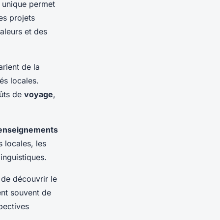
e unique permet
es projets
aleurs et des
arient de la
és locales.
oûts de
voyage
,
enseignements
 locales, les
linguistiques.
 de découvrir le
nt souvent de
spectives