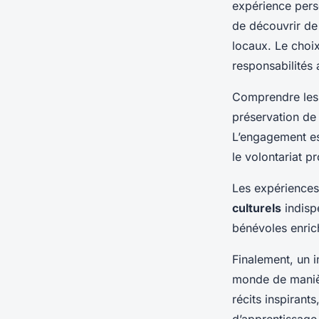
expérience pers
Noémie
•
1 mars 2025
•
7 min de lecture
de découvrir d
locaux. Le choi
responsabilités 
Comprendre le
préservation de 
L’engagement es
le volontariat p
Les expériences
culturels
indisp
bénévoles enrich
Finalement, un 
monde de maniè
récits inspirant