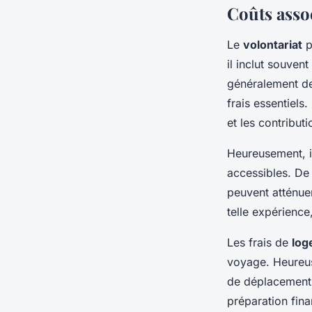
Coûts assoc
Le
volontariat
p
il inclut souven
généralement d
frais essentiels
et les contribut
Heureusement, i
accessibles. De 
peuvent atténue
telle expérienc
Les frais de
log
voyage. Heureus
de déplacement 
préparation fina