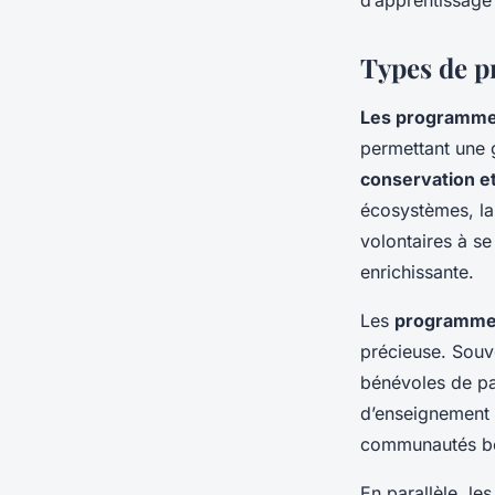
d’apprentissage 
Types de p
Les programme
permettant une 
conservation et
écosystèmes, la 
volontaires à se
enrichissante.
Les
programmes
précieuse. Souv
bénévoles de pa
d’enseignement l
communautés bén
En parallèle, le