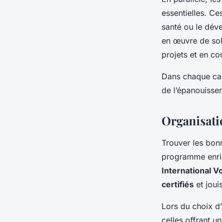
essentielles. Ce
santé ou le dév
en œuvre de sol
projets et en co
Dans chaque cas,
de l’épanouiss
Organisati
Trouver les bo
programme enric
International V
certifiés
et joui
Lors du choix d’
celles offrant u