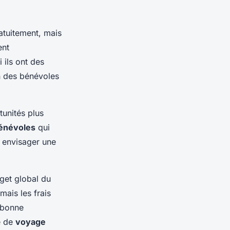
atuitement, mais
ent
 ils ont des
on des bénévoles
unités plus
bénévoles
qui
à envisager une
get global du
ais les frais
 bonne
e de
voyage