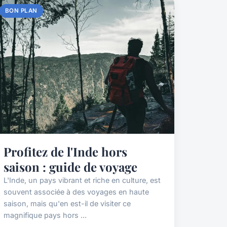
BON PLAN
Profitez de l'Inde hors
saison : guide de voyage
L'Inde, un pays vibrant et riche en culture, est
souvent associée à des voyages en haute
saison, mais qu'en est-il de visiter ce
magnifique pays hors ...