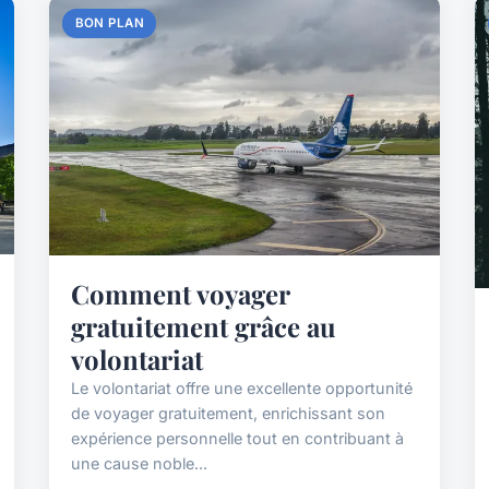
BON PLAN
Comment voyager
gratuitement grâce au
volontariat
Le volontariat offre une excellente opportunité
de voyager gratuitement, enrichissant son
expérience personnelle tout en contribuant à
une cause noble...