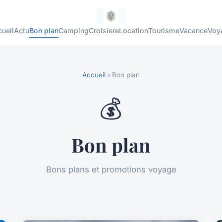
ueil
Actu
Bon plan
Camping
Croisiere
Location
Tourisme
Vacance
Voy
Accueil
› Bon plan
💰
Bon plan
Bons plans et promotions voyage