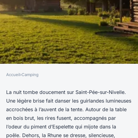
Accueil
›
Camping
CAMPING
Top raisons de choisir le
La nuit tombe doucement sur Saint-Pée-sur-Nivelle.
Une légère brise fait danser les guirlandes lumineuses
camping à Saint-Pée-sur-
accrochées à l’auvent de la tente. Autour de la table
Nivelle
en bois brut, les rires fusent, accompagnés par
l’odeur du piment d’Espelette qui mijote dans la
Bernardin
•
03/04/2026 13:41
•
9 min de lecture
poêle. Dehors, la Rhune se dresse, silencieuse,