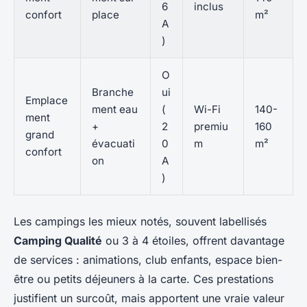
6
inclus
confort
place
m²
A
)
O
Branche
ui
Emplace
ment eau
(
Wi-Fi
140-
ment
+
2
premiu
160
grand
évacuati
0
m
m²
confort
on
A
)
Les campings les mieux notés, souvent labellisés
Camping Qualité
ou 3 à 4 étoiles, offrent davantage
de services : animations, club enfants, espace bien-
être ou petits déjeuners à la carte. Ces prestations
justifient un surcoût, mais apportent une vraie valeur