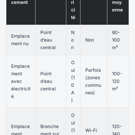
cement
ri
moy
ci
enne
té
Point
N
80-
Emplace
d’eau
o
Non
100
ment nu
central
n
m²
O
Emplace
ui
Parfois
ment
Point
100-
(1
(zones
avec
d’eau
120
0
commu
électricit
central
m²
A
nes)
é
)
O
ui
Emplace
Branche
120-
(1
Wi-Fi
ment
ment sur
140